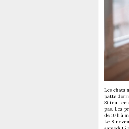
Les chats n
patte derri
Si tout ce
pas. Les pr
de 10 h à m
Le 8 novem
samedi 15 