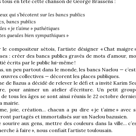
 tous en tête cette chanson de George Brassens :
ux qui s’bécotent sur les bancs publics
cs, bancs publics
des «
je t’aime
» pathétiques
ites gueules bien sympathiques
»
 le compositeur sétois, l’artiste désigner «
Chat maigre
ses : créer des bancs publics gravés de mots d’amour, mot
ié écrits par le public lui-même
!
s, un peu partout dans le monde, les bancs Naelou — c’est a
 œuvres collectives — décorent les places publiques.
de Bazus a décidé de relever le défi et a invité Karim Sec
e, pour animer un atelier d’écriture. Un petit group
 de tous les âges se sont ainsi réunis le 22 octobre derni
la mairie.
me, joie, création… chacun a pu dire «
je t’aime
» avec 
eront partagés et immortalisés sur un Naelou bazusien.
 sourire aux gens, mettre des couleurs dans la ville… c’e
herche à faire
», nous confiait l’artiste toulousain.