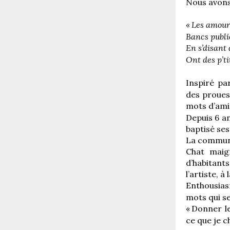
Nous avons
«
Les amoure
Bancs publi
En s’disant 
Ont des p’t
Inspiré par
des proues
mots d’amit
Depuis 6 an
baptisé ses
La commune 
Chat maigr
d’habitants
l’artiste, à 
Enthousias
mots qui s
«
Donner le
ce que je c