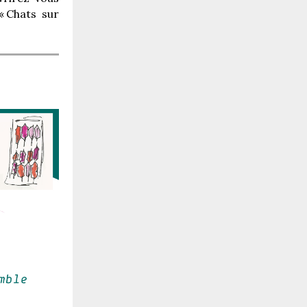
«
Chats sur