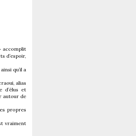
» accomplit
s d’espoir,
insi qu’il a
raoui, alias
e d’élus et
er autour de
ses propres
st vraiment