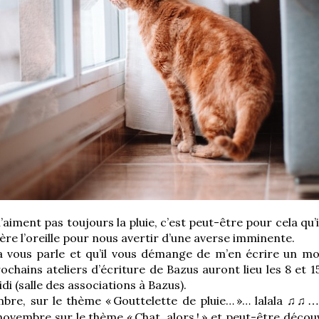
’aiment pas toujours la pluie, c’est peut-être pour cela qu’i
ère l’oreille pour nous avertir d’une averse imminente.
la vous parle et qu’il vous démange de m’en écrire un mot
ochains ateliers d’écriture de Bazus auront lieu les 8 et
idi (salle des associations à Bazus).
bre, sur le thème «
Gouttelette de pluie…
»… lalala
♫♫…
novembre sur le thème «
Chat, alors
!
» et peut-être décou