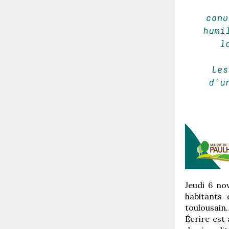
Jeudi 6 n
habitants
toulousain…
Écrire est à