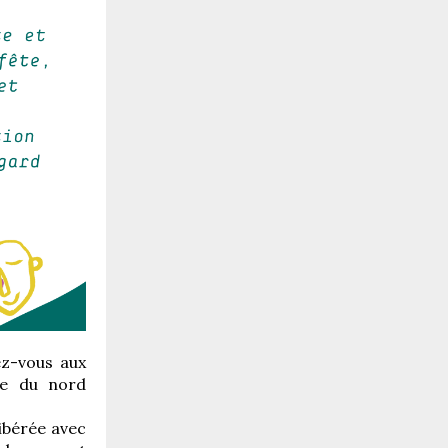
z-vous aux
ge du nord
 libérée avec