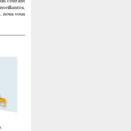
 du courant
veillantes,
s, nous vous