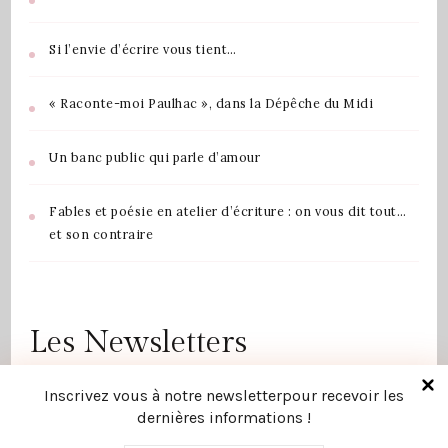
Si l’envie d’écrire vous tient…
« Raconte-moi Paulhac », dans la Dépêche du Midi
Un banc public qui parle d’amour
Fables et poésie en atelier d’écriture : on vous dit tout…
et son contraire
Les Newsletters
30 juin 2026
La newsletter de Juin 2026
Inscrivez vous à notre newsletterpour recevoir les
dernières informations !
13 mai 2026
La newsletter de Mai 2026