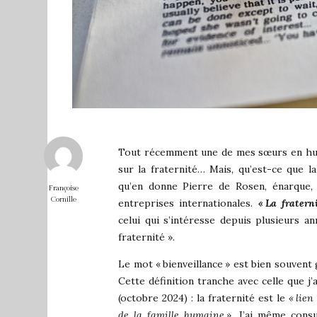
Tout récemment une de mes sœurs en hum
sur la fraternité… Mais, qu’est-ce que la
qu’en donne Pierre de Rosen, énarque, 
Françoise
Cornille
entreprises internationales.
« La fratern
celui qui s’intéresse depuis plusieurs an
fraternité ».
Le mot « bienveillance » est bien souvent g
Cette définition tranche avec celle que j
(octobre 2024) : la fraternité est le
«
lien
de la famille humaine
».
J’ai même consu