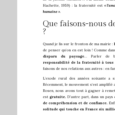
Hachette, 1959) : la fraternité est
« l’am
humaine »
.
Que faisons-nous de
?
Quand je lis sur le fronton de ma mairie :
de penser qu’on en est loin ! Comme dans
disparu du paysage
… Parler de bi
responsabilité de la fraternité à tous
faisons de nos relations aux autres : en fa
L’exode rural des années soixante a si
Récemment, le mouvement s’est amplifié av
Rosen, nous avons tout à gagner à remettr
est
gratuite.
D’autre part, dans un pays 
de compréhension et de confiance.
Enfi
solitude qui touche en France six milli