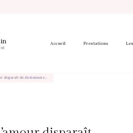
in
Accueil
Prestations
Les
ent
ur disparaît du dictionnaire…
l’amour disparaît